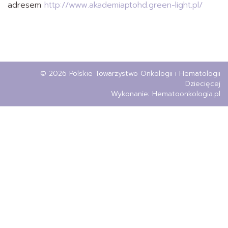
adresem
http://www.akademiaptohd.green-light.pl/
© 2026 Polskie Towarzystwo Onkologii i Hematologii
Dziecięcej
Wykonanie:
Hematoonkologia.pl