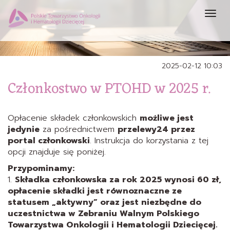
Prze
nawi
2025-02-12 10:03
Członkostwo w PTOHD w 2025 r.
Opłacenie składek członkowskich
możliwe jest
jedynie
za pośrednictwem
przelewy24 przez
portal członkowski
. Instrukcja do korzystania z tej
opcji znajduje się poniżej.
Przypominamy:
1.
Składka członkowska za rok 2025 wynosi 60 zł,
opłacenie składki jest równoznaczne ze
statusem „aktywny” oraz jest niezbędne do
uczestnictwa w Zebraniu Walnym Polskiego
Towarzystwa Onkologii i Hematologii Dziecięcej.