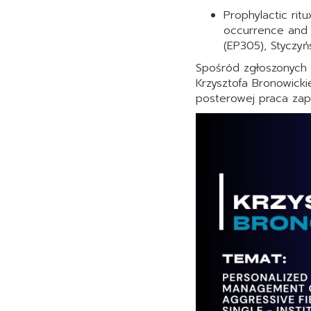
Prophylactic ri
occurrence and 
(EP305), Styczyńs
Spośród zgłoszonych 
Krzysztofa Bronowicki
posterowej praca zap