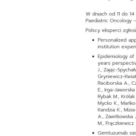
W dniach od 11 do 14 
Paediatric Oncology – 
Polscy eksperci zgłosi
Personalized ap
institution expe
Epidemiology of 
years perspectiv
J., Zając-Spycha
Gryniewicz-Kwia
Raciborska A., C
E., Irga-Jaworska
Rybak M., Królak
Mycko K., Mańko-
Kandzia K., Mizia
A., Zawitkowska 
M., Frączkiewicz J
Gemtuzumab ozog