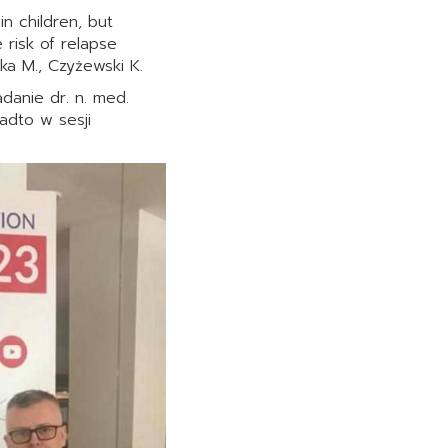
n children, but
risk of relapse
ska M., Czyżewski K.
danie dr. n. med.
adto w sesji