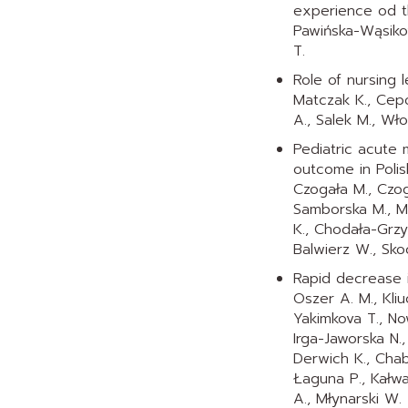
experience od t
Pawińska-Wąsikow
T.
Role of nursing 
Matczak K., Cepo
A., Salek M., Wło
Pediatric acute 
outcome in Poli
Czogała M., Czog
Samborska M., M
K., Chodała-Grzy
Balwierz W., Sk
Rapid decrease i
Oszer A. M., Kliu
Yakimkova T., Now
Irga-Jaworska N.,
Derwich K., Chab
Łaguna P., Kałwa
A., Młynarski W.