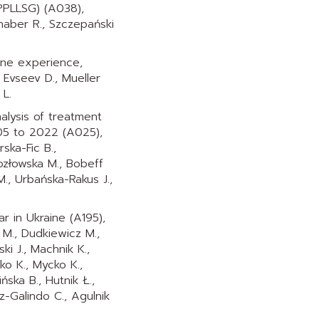
PPLLSG) (A038),
haber R., Szczepański
aine experience,
 Evseev D., Mueller
 L.
alysis of treatment
05 to 2022 (A025),
ska-Fic B.,
ozłowska M., Bobeff
M., Urbańska-Rakus J.,
r in Ukraine (A195),
i M., Dudkiewicz M.,
ki J., Machnik K.,
ko K., Mycko K.,
ska B., Hutnik Ł.,
z-Galindo C., Agulnik