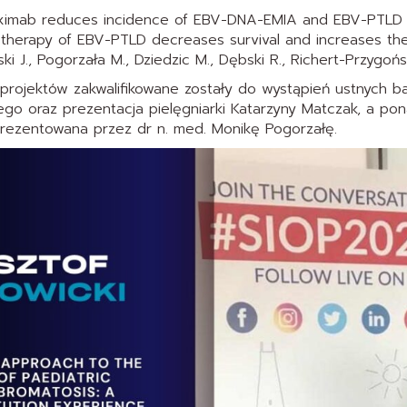
tuximab reduces incidence of EBV-DNA-EMIA and EBV-PTLD i
therapy of EBV-PTLD decreases survival and increases the 
ki J., Pogorzała M., Dziedzic M., Dębski R., Richert-Przygoń
projektów zakwalifikowane zostały do wystąpień ustnych ba
ego oraz prezentacja pielęgniarki Katarzyny Matczak, a pon
rezentowana przez dr n. med. Monikę Pogorzałę.