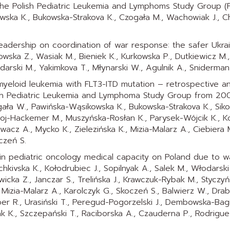
he Polish Pediatric Leukemia and Lymphoms Study Group (
ska K., Bukowska-Strakova K., Czogała M., Wachowiak J., C
leadership on coordination of war response: the safer Ukr
wska Z., Wasiak M., Bieniek K., Kurkowska P., Dutkiewicz M.,
darski M., Yakimkova T., Młynarski W., Agulnik A., Sniderman
myeloid leukemia with FLT3-ITD mutation – retrospective an
sh Pediatric Leukemia and Lymphoma Study Group from 20
ała W., Pawińska-Wąsikowska K., Bukowska-Strakova K., Sikor
oj-Hackemer M., Muszyńska-Rosłan K., Parysek-Wójcik K., K
wacz A., Mycko K., Zielezińska K., Mizia-Malarz A., Ciebiera 
oczeń S.
n pediatric oncology medical capacity on Poland due to wa
chkivska K., Kołodrubiec J., Sopilnyak A., Salek M., Włodarsk
icka Z., Janczar S., Trelińska J., Krawczuk-Rybak M., Styczyńs
 Mizia-Malarz A., Karolczyk G., Skoczeń S., Balwierz W., Drab
er R., Urasiński T., Peregud-Pogorzelski J., Dembowska-Bagiń
k K., Szczepański T., Raciborska A., Czauderna P., Rodrigue