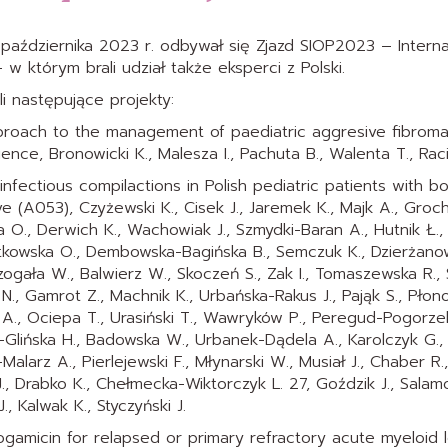
października 2023 r. odbywał się Zjazd SIOP2023 – Interna
w którym brali udział także eksperci z Polski.
li następujące projekty:
proach to the management of paediatric aggresive fibromat
rience, Bronowicki K., Malesza I., Pachuta B., Walenta T., Ra
infectious compilactions in Polish pediatric patients with 
e (A053), Czyżewski K., Cisek J., Jaremek K., Majk A., Groc
ła O., Derwich K., Wachowiak J., Szmydki-Baran A., Hutnik Ł.,
tkowska O., Dembowska-Bagińska B., Semczuk K., Dzierżanow
zogała W., Balwierz W., Skoczeń S., Zak I., Tomaszewska R., 
 N., Gamrot Z., Machnik K., Urbańska-Rakus J., Pająk S., Pło
 A., Ociepa T., Urasiński T., Wawryków P., Peregud-Pogorzelsk
Glińska H., Badowska W., Urbanek-Dądela A., Karolczyk G.,
-Malarz A., Pierlejewski F., Młynarski W., Musiał J., Chaber 
J., Drabko K., Chełmecka-Wiktorczyk L. 27, Goździk J., Sal
., Kalwak K., Styczyński J.
amicin for relapsed or primary refractory acute myeloid l