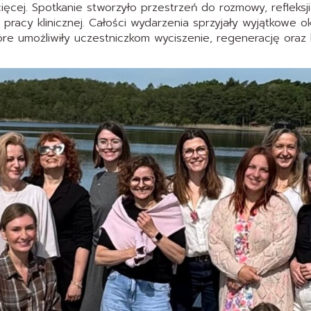
ięcej. Spotkanie stworzyło przestrzeń do rozmowy, refleksji
racy klinicznej. Całości wydarzenia sprzyjały wyjątkowe ok
re umożliwiły uczestniczkom wyciszenie, regenerację oraz 