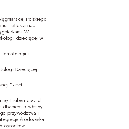
ęgniarskiej Polskiego
u, refleksji nad
ęgniarkami. W
kologii dziecięcej w
 Hematologii i
ologii Dziecięcej,
nej Dzieci i
nnę Pruban oraz dr
e z dbaniem o własny
ego przywództwa i
ntegracja środowiska
ch ośrodków