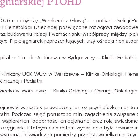
lęgniarskiej PTOHD
026 r. odbył się „Weekend z Głową” – spotkanie Sekcji Piel
i i Hematologii Dziecięcej poświęcone rozwojowi zawodowem
az budowaniu relacji i wzmacnianiu współpracy między piel
yło 11 pielęgniarek reprezentujących trzy ośrodki hematoon
ital nr 1 im. dr. A. Jurasza w Bydgoszczy – Klinika Pediatrii,
l Kliniczny UCK WUM w Warszawie – Klinika Onkologii, Hemat
linicznej i Pediatrii,
Dziecka w Warszawie – Klinika Onkologii i Chirurgii Onkologicz
ejmował warsztaty prowadzone przez psycholożkę mgr Joa
erafin. Podczas zajęć poruszono m.in. zagadnienia związan
, wspieraniem odporności emocjonalnej oraz rolą świadom
ielęgniarki. Istotnym elementem wydarzenia była również i
z wymiana doświadczeń pomiędzy przedstawicielkami różny