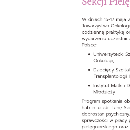
Sekcji Pie
W dniach 15-17 maja 2
Towarzystwa Onkologi
codzienną praktyką or
wydarzeniu uczestnicz
Polsce:
Uniwersytecki Szp
Onkologii,
Dziecięcy Szpita
Transplantologii K
Instytut Matki i 
Młodzieży
Program spotkania ob
hab. n. o zdr. Lenę S
dobrostan psychiczny
sprawczości w pracy p
pielęgniarskiego ora