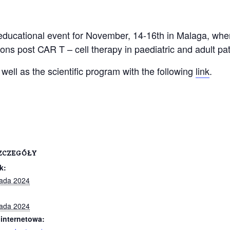
ducational event for November, 14-16th in Malaga, wher
ns post CAR T – cell therapy in paediatric and adult pat
 well as the scientific program with the following
link
.
ZCZEGÓŁY
k:
pada 2024
pada 2024
 internetowa: