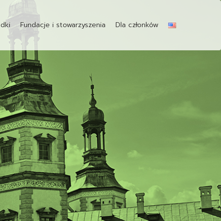
dki
Fundacje i stowarzyszenia
Dla członków