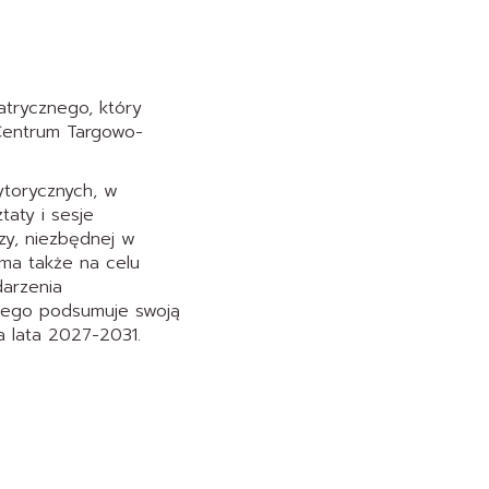
atrycznego, który
Centrum Targowo-
ytorycznych, w
aty i sesje
zy, niezbędnej w
 ma także na celu
darzenia
znego podsumuje swoją
 lata 2027-2031.