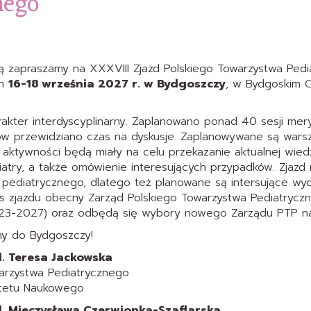
nego
ią zapraszamy na XXXVIII Zjazd Polskiego Towarzystwa Pedi
ch
16-18 września 2027 r. w Bydgoszczy
, w Bydgoskim 
rakter interdyscyplinarny. Zaplanowano ponad 40 sesji mer
w przewidziano czas na dyskusje. Zaplanowywane są warszt
 aktywności będą miały na celu przekazanie aktualnej wied
iatry, a także omówienie interesujących przypadków. Zjazd
a pediatrycznego, dlatego też planowane są intersujące wy
s zjazdu obecny Zarząd Polskiego Towarzystwa Pediatryc
023-2027) oraz odbędą się wybory nowego Zarządu PTP na
my do Bydgoszczy!
d. Teresa Jackowska
arzystwa Pediatrycznego
tetu Naukowego
ed. Mieczysława Czerwionka-Szaflarska