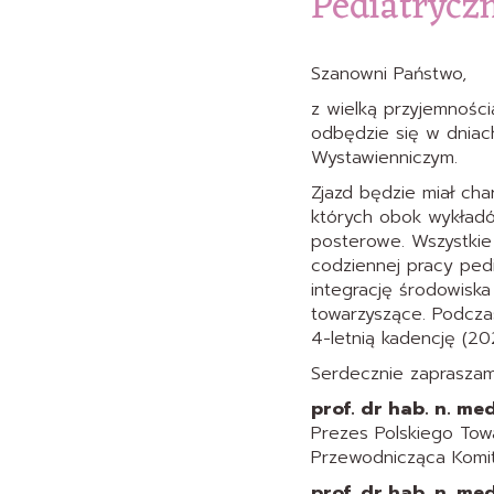
Pediatrycz
Szanowni Państwo,
z wielką przyjemnośc
odbędzie się w dnia
Wystawienniczym.
Zjazd będzie miał cha
których obok wykładó
posterowe. Wszystkie
codziennej pracy ped
integrację środowisk
towarzyszące. Podcza
4-letnią kadencję (2
Serdecznie zaprasza
prof. dr hab. n. me
Prezes Polskiego Tow
Przewodnicząca Komi
prof. dr hab. n. m