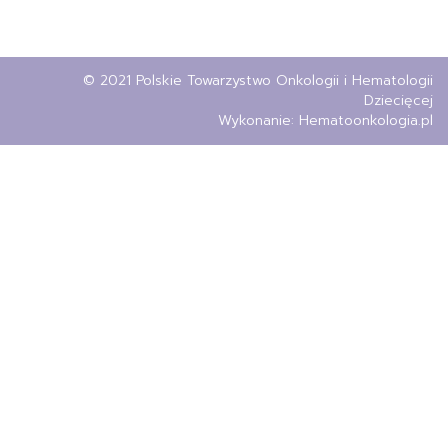
© 2021 Polskie Towarzystwo Onkologii i Hematologii
Dziecięcej
Wykonanie:
Hematoonkologia.pl